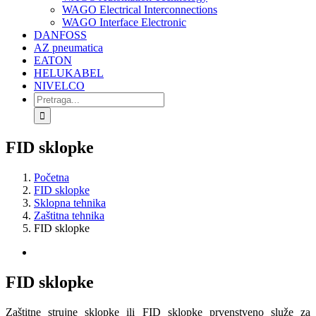
WAGO Electrical Interconnections
WAGO Interface Electronic
DANFOSS
AZ pneumatica
EATON
HELUKABEL
NIVELCO
Search
for:
FID sklopke
Početna
FID sklopke
Sklopna tehnika
Zaštitna tehnika
FID sklopke
View
Larger
Image
FID sklopke
Zaštitne strujne sklopke ili FID sklopke prvenstveno služe za