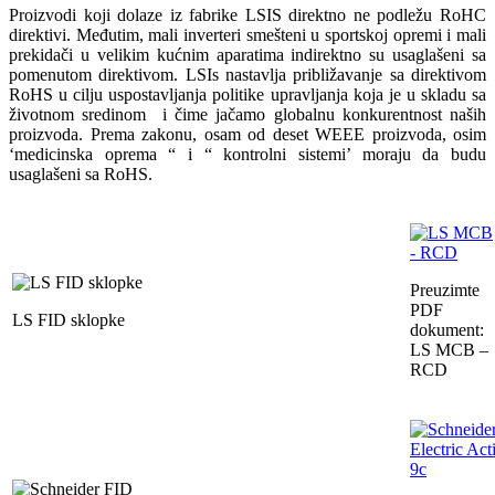
Proizvodi koji dolaze iz fabrike LSIS direktno ne podležu RoHC
direktivi. Međutim, mali inverteri smešteni u sportskoj opremi i mali
prekidači u velikim kućnim aparatima indirektno su usaglašeni sa
pomenutom direktivom. LSIs nastavlja približavanje sa direktivom
RoHS u cilju uspostavljanja politike upravljanja koja je u skladu sa
životnom sredinom i čime jačamo globalnu konkurentnost naših
proizvoda. Prema zakonu, osam od deset WEEE proizvoda, osim
‘medicinska oprema “ i “ kontrolni sistemi’ moraju da budu
usaglašeni sa RoHS.
Preuzimte
PDF
LS FID sklopke
dokument:
LS MCB –
RCD