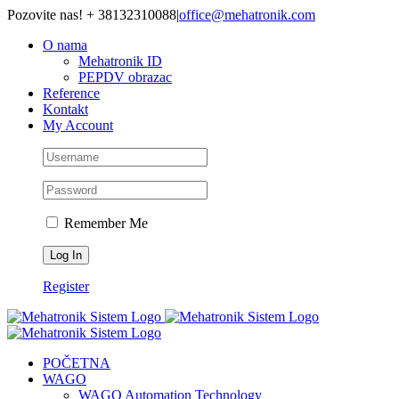
Skip
Pozovite nas! + 38132310088
|
office@mehatronik.com
to
O nama
content
Mehatronik ID
PEPDV obrazac
Reference
Kontakt
My Account
Remember Me
Register
POČETNA
WAGO
WAGO Automation Technology