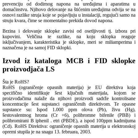
prevenciju od dodirnog napona na uređajima i aparatima u
domaćinstvu. Njihovo delovanje na štićenim uređajima odvija se na
osnovi razlike struja koje se pojavljuju u instalaciji, regujući samo na
struju kvara, čime se momentalno prekida dovod napona.
Brzina i delovanje sklopke zavisi od osetljivosti tj. izbora pri
kupovini. Veličina te razlike, na koju sklopka reaguje
isključivanjem, karakteristika je sklopke, meri se miliamperima i
naznačena je na samoj FID sklopki.
Izvod iz kataloga MCB i FID sklopke
proizvodjača LS
Šta je RoHS?
RoHS (ograničenje opasnih materija) je EU direktiva koja
specifično identifikuje šest ključnih materijala, kojom se
proizvođačima nalaže da njihovi proizvodi sadrže kontrolisane
koncentracije šest supstanci ograničenih direktivom. Te opasne
supstance su: Ispod 1.000 ppm olova (Pb), živu (Hg),
šestovalentnog hroma (Cr +6), polibromne bifenile (PBB) i
polibromirani B iphenil . etri (PBDE), a ispod 100ppm kadmijuma
(Cd). RoHS Direktiva: ograničenje opasnih materija u elektronskoj
opremi stupila je na snagu 13. februara, 2003.