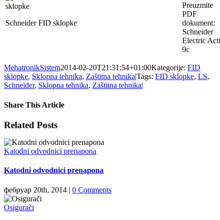
Preuzmite
PDF
Schneider FID sklopke
dokument:
Schneider
Electric Act
9c
MehatronikSistem
2014-02-20T21:31:54+01:00
Kategorije:
FID
sklopke
,
Sklopna tehnika
,
Zaštitna tehnika
|
Tags:
FID sklopke
,
LS
,
Schneider
,
Sklopna tehnika
,
Zaštitna tehnika
|
Share This Article
Facebook
X
LinkedIn
WhatsApp
Tumblr
Pinterest
Email
Related Posts
Katodni odvodnici prenapona
Katodni odvodnici prenapona
фебруар 20th, 2014
|
0 Comments
Osigurači