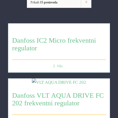
Prikaži
15 proizvoda
Danfoss IC2 Micro frekventni
regulator
Više...
Danfoss VLT AQUA DRIVE FC
202 frekventni regulator