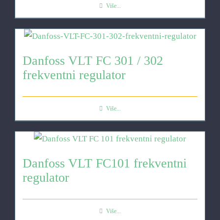
Više...
Danfoss VLT FC 301 / 302
frekventni regulator
Više...
Danfoss VLT FC101 frekventni
regulator
Više...