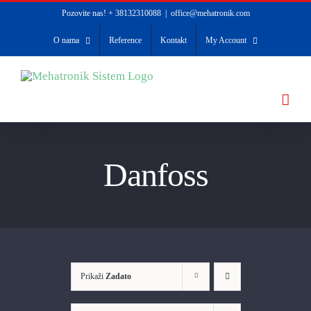
Skip
Pozovite nas! + 38132310088
|
office@mehatronik.com
to
O nama
Reference
Kontakt
My Account
content
Danfoss
Prikaži
Zadato