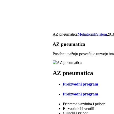
AZ pneumatica
MehatronikSistem
201
AZ pneumatica
Posebnu pažnju posvećuje razvoju inte
AZ pneumatica
Proizvodni program
Proizvodni program
Priprema vazduha i pribor
Razvodnici i ventili
Cilindri i pribor