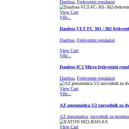
Danfoss
,
Frekventni regulatori
View Cart
Više...
Danfoss VLT FC 301 / 302 frekvent
Danfoss
,
Frekventni regulatori
View Cart
Više...
Danfoss IC2 Micro frekventni regu
Danfoss
,
Frekventni regulatori
View Cart
Više...
AZ pneumatica 5/2 razvodnik za d
AZ pneumatica
,
razvodnik za montira
View Cart