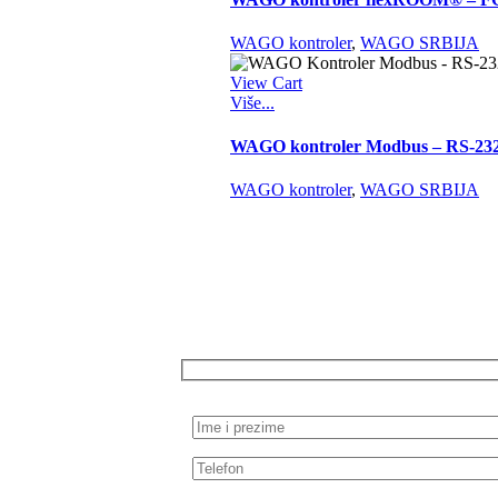
WAGO kontroler
,
WAGO SRBIJA
View Cart
Više...
WAGO kontroler Modbus – RS-232 
WAGO kontroler
,
WAGO SRBIJA
KONTAKTIRAJTE NAS
Tražite kvalitetne proizvode ili vam je p