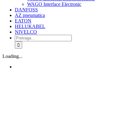
WAGO Interface Electronic
DANFOSS
AZ pneumatica
EATON
HELUKABEL
NIVELCO
Search
for:
Loading...