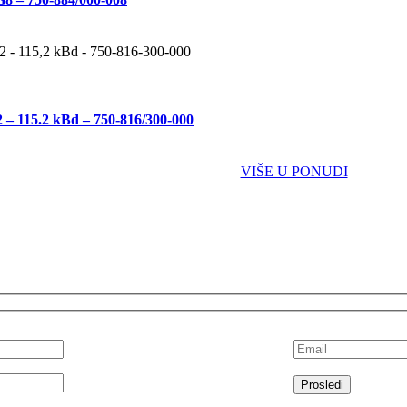
– 115.2 kBd – 750-816/300-000
VIŠE U PONUDI
otrebno profesionalno inženjesko rešenje? Dostavite nam vaše podatke i 