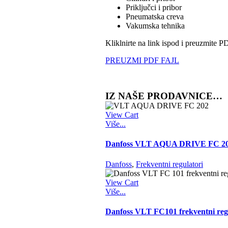
Priključci i pribor
Pneumatska creva
Vakumska tehnika
Kliklnirte na link ispod i preuzmite
PREUZMI PDF FAJL
IZ NAŠE PRODAVNICE…
View Cart
Više...
Danfoss VLT AQUA DRIVE FC 202 
Danfoss
,
Frekventni regulatori
View Cart
Više...
Danfoss VLT FC101 frekventni reg