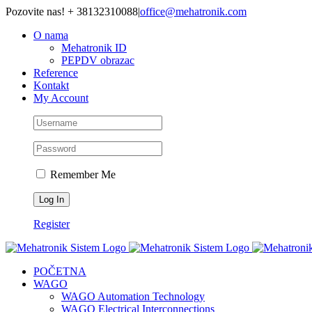
Skip
Pozovite nas! + 38132310088
|
office@mehatronik.com
to
O nama
content
Mehatronik ID
PEPDV obrazac
Reference
Kontakt
My Account
Remember Me
Register
POČETNA
WAGO
WAGO Automation Technology
WAGO Electrical Interconnections