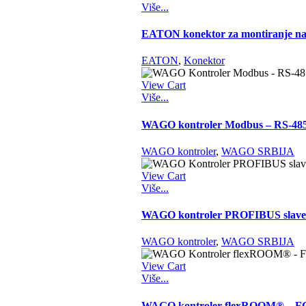
Više...
EATON konektor za montiranje n
EATON
,
Konektor
View Cart
Više...
WAGO kontroler Modbus – RS-485 –
WAGO kontroler
,
WAGO SRBIJA
View Cart
Više...
WAGO kontroler PROFIBUS slave –
WAGO kontroler
,
WAGO SRBIJA
View Cart
Više...
WAGO kontroler flexROOM® – FG8