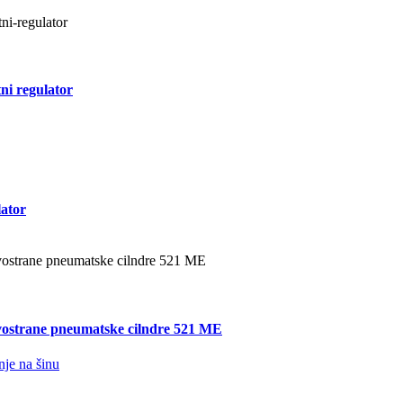
ni regulator
lator
vostrane pneumatske cilndre 521 ME
nje na šinu