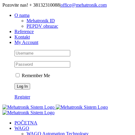
Skip
Pozovite nas! + 38132310088
|
office@mehatronik.com
to
O nama
content
Mehatronik ID
PEPDV obrazac
Reference
Kontakt
My Account
Remember Me
Register
POČETNA
WAGO
WAGO Automation Technology