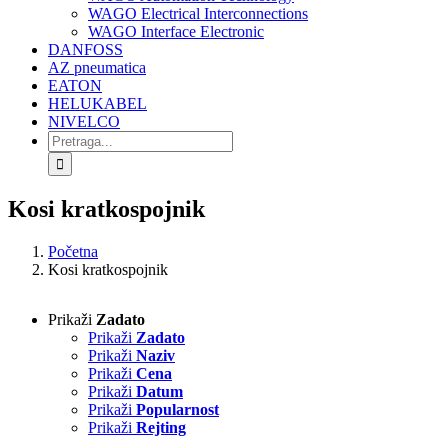
WAGO Electrical Interconnections
WAGO Interface Electronic
DANFOSS
AZ pneumatica
EATON
HELUKABEL
NIVELCO
Search
for:
Kosi kratkospojnik
Početna
Kosi kratkospojnik
Prikaži
Zadato
Prikaži
Zadato
Prikaži
Naziv
Prikaži
Cena
Prikaži
Datum
Prikaži
Popularnost
Prikaži
Rejting