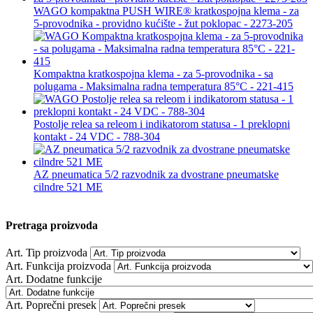
WAGO kompaktna PUSH WIRE® kratkospojna klema - za
5-provodnika - providno kućište - žut poklopac - 2273-205
Kompaktna kratkospojna klema - za 5-provodnika - sa
polugama - Maksimalna radna temperatura 85°C - 221-415
Postolje relea sa releom i indikatorom statusa - 1 preklopni
kontakt - 24 VDC - 788-304
AZ pneumatica 5/2 razvodnik za dvostrane pneumatske
cilndre 521 ME
Pretraga proizvoda
Art. Tip proizvoda
Art. Funkcija proizvoda
Art. Dodatne funkcije
Art. Poprečni presek