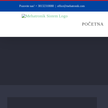
Skip
Pozovite nas! + 38132310088
|
office@mehatronik.com
to
content
POČETNA