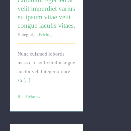
Curabitur eget leo at
velit imperdiet varius
eu ipsum vitae velit
congue iaculis vitaes.
Kategorije:
Pricing
Nunc euismod lobortis
massa, id sollicitudin augue
auctor vel. Integer ornare
so
[...]
Read More