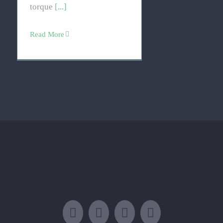
torque
[...]
Read More