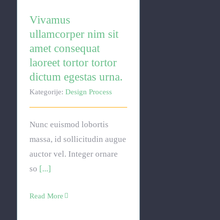
Vivamus
ullamcorper nim sit
amet consequat
laoreet tortor tortor
dictum egestas urna.
Kategorije:
Design Process
Nunc euismod lobortis
massa, id sollicitudin augue
auctor vel. Integer ornare
so
[...]
Read More