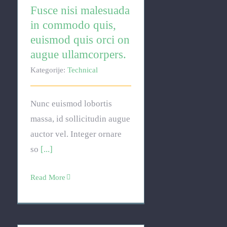
Fusce nisi malesuada
in commodo quis,
euismod quis orci on
augue ullamcorpers.
Kategorije:
Technical
Nunc euismod lobortis
massa, id sollicitudin augue
auctor vel. Integer ornare
so
[...]
Read More