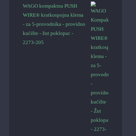
WAGO kompaktna PUSH
WIRE® kratkospojna klema
- za 5-provodnika - providno
kućište - žut poklopac -
2273-205