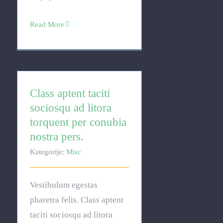
Read More
Class aptent taciti
sociosqu ad litora
torquent per conubia
nostra pers.
Kategorije:
Misc
Vestibulum egestas
pharetra felis. Class aptent
taciti sociosqu ad litora