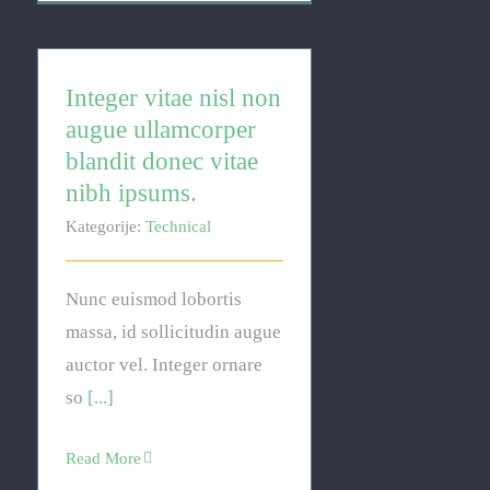
Integer vitae nisl non
augue ullamcorper
blandit donec vitae
nibh ipsums.
Kategorije:
Technical
Nunc euismod lobortis
massa, id sollicitudin augue
auctor vel. Integer ornare
so
[...]
Read More