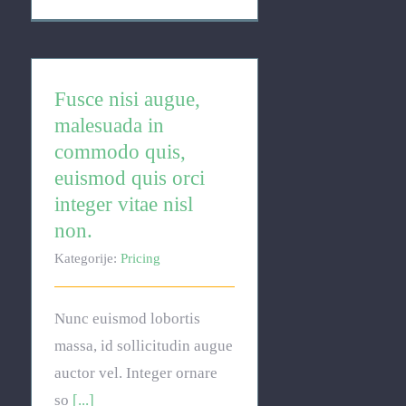
Fusce nisi augue,
malesuada in
commodo quis,
euismod quis orci
integer vitae nisl
non.
Kategorije:
Pricing
Nunc euismod lobortis
massa, id sollicitudin augue
auctor vel. Integer ornare
so
[...]