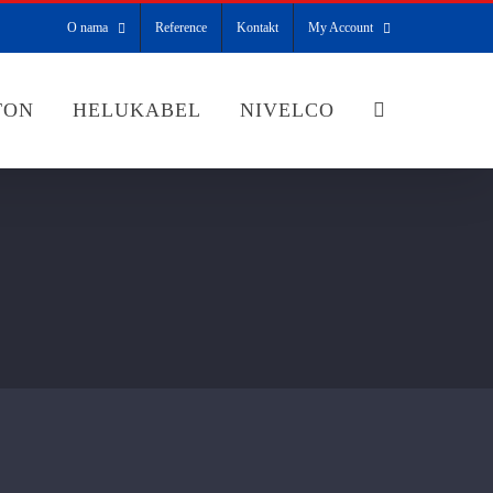
O nama
Reference
Kontakt
My Account
TON
HELUKABEL
NIVELCO