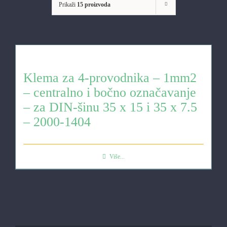
Prikaži
15 proizvoda
Klema za 4-provodnika – 1mm2
– centralno i bočno označavanje
– za DIN-šinu 35 x 15 i 35 x 7.5
– 2000-1404
Više...