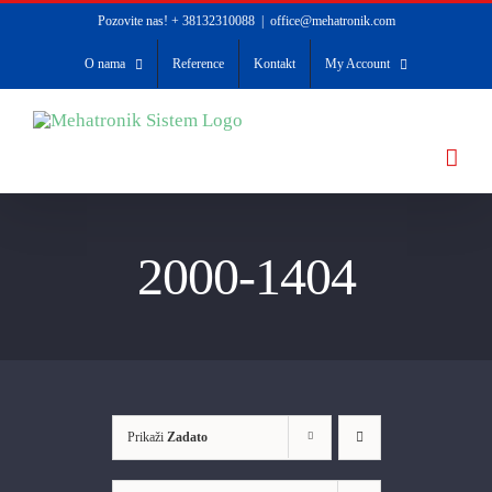
Skip
Pozovite nas! + 38132310088
|
office@mehatronik.com
to
O nama
Reference
Kontakt
My Account
content
2000-1404
Prikaži
Zadato