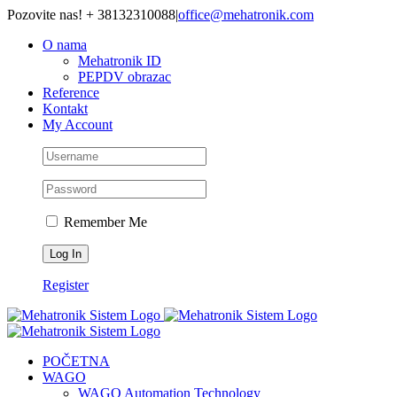
Skip
Pozovite nas! + 38132310088
|
office@mehatronik.com
to
O nama
content
Mehatronik ID
PEPDV obrazac
Reference
Kontakt
My Account
Remember Me
Register
POČETNA
WAGO
WAGO Automation Technology