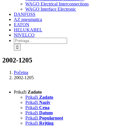
WAGO Electrical Interconnections
WAGO Interface Electronic
DANFOSS
AZ pneumatica
EATON
HELUKABEL
NIVELCO
Search
for:
2002-1205
Početna
2002-1205
Prikaži
Zadato
Prikaži
Zadato
Prikaži
Naziv
Prikaži
Cena
Prikaži
Datum
Prikaži
Popularnost
Prikaži
Rejting