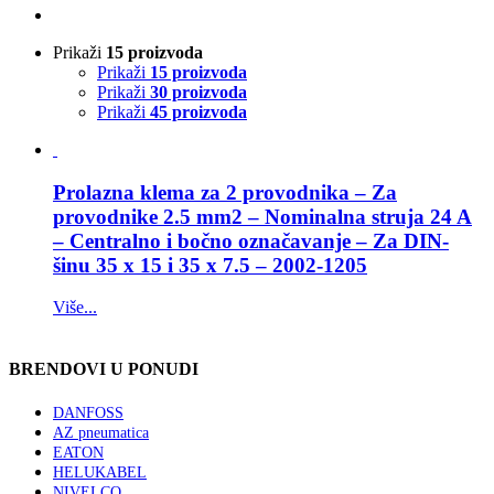
Prikaži
15 proizvoda
Prikaži
15 proizvoda
Prikaži
30 proizvoda
Prikaži
45 proizvoda
Prolazna klema za 2 provodnika – Za
provodnike 2.5 mm2 – Nominalna struja 24 A
– Centralno i bočno označavanje – Za DIN-
šinu 35 x 15 i 35 x 7.5 – 2002-1205
Više...
BRENDOVI U PONUDI
DANFOSS
AZ pneumatica
EATON
HELUKABEL
NIVELCO