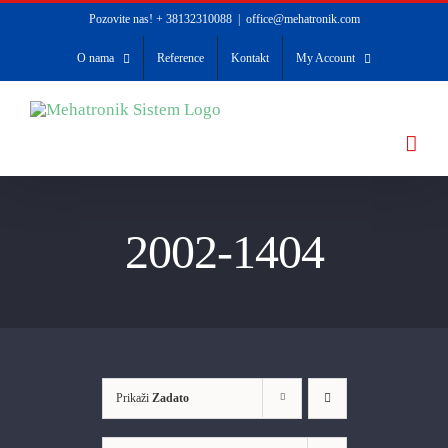
Skip
Pozovite nas! + 38132310088
|
office@mehatronik.com
to
O nama
Reference
Kontakt
My Account
content
2002-1404
Prikaži
Zadato