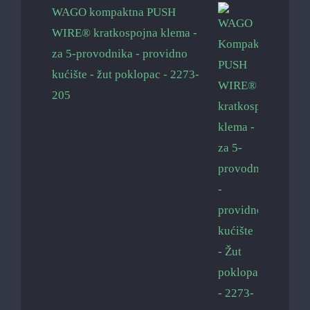
WAGO kompaktna PUSH
WIRE® kratkospojna klema -
za 5-provodnika - providno
kućište - žut poklopac - 2273-
205