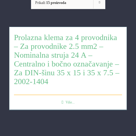
Prikaži
15 proizvoda
Prolazna klema za 4 provodnika
– Za provodnike 2.5 mm2 –
Nominalna struja 24 A –
Centralno i bočno označavanje –
Za DIN-šinu 35 x 15 i 35 x 7.5 –
2002-1404
Više...