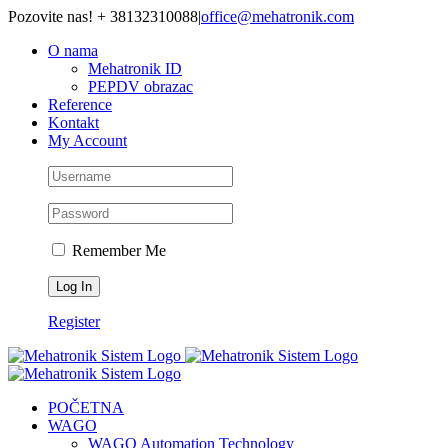
Skip
Pozovite nas! + 38132310088
|
office@mehatronik.com
to
O nama
content
Mehatronik ID
PEPDV obrazac
Reference
Kontakt
My Account
Remember Me
Register
POČETNA
WAGO
WAGO Automation Technology