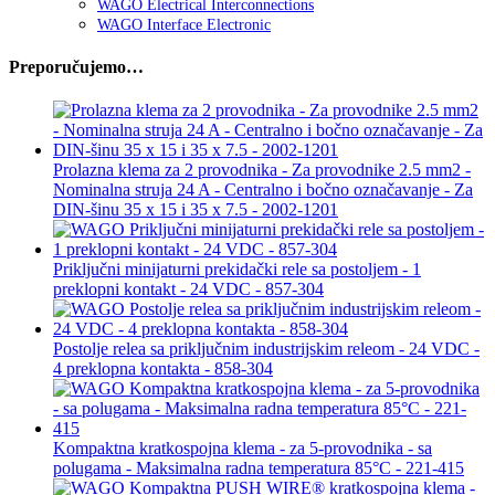
WAGO Electrical Interconnections
WAGO Interface Electronic
Preporučujemo…
Prolazna klema za 2 provodnika - Za provodnike 2.5 mm2 -
Nominalna struja 24 A - Centralno i bočno označavanje - Za
DIN-šinu 35 x 15 i 35 x 7.5 - 2002-1201
Priključni minijaturni prekidački rele sa postoljem - 1
preklopni kontakt - 24 VDC - 857-304
Postolje relea sa priključnim industrijskim releom - 24 VDC -
4 preklopna kontakta - 858-304
Kompaktna kratkospojna klema - za 5-provodnika - sa
polugama - Maksimalna radna temperatura 85°C - 221-415