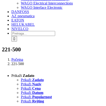
WAGO Electrical Interconnections
WAGO Interface Electronic
DANFOSS
AZ pneumatica
EATON
HELUKABEL
NIVELCO
Search
for:
221-500
Početna
221-500
Prikaži
Zadato
Prikaži
Zadato
Prikaži
Naziv
Prikaži
Cena
Prikaži
Datum
Prikaži
Popularnost
Prikaži
Rejting