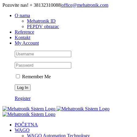
Skip
Pozovite nas! + 38132310088
|
office@mehatronik.com
to
O nama
content
Mehatronik ID
PEPDV obrazac
Reference
Kontakt
My Account
Remember Me
Register
POČETNA
WAGO
WAGO Automation Technology