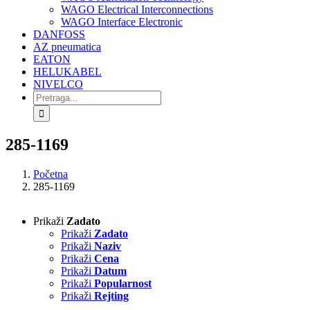
WAGO Electrical Interconnections
WAGO Interface Electronic
DANFOSS
AZ pneumatica
EATON
HELUKABEL
NIVELCO
Search
for:
285-1169
Početna
285-1169
Prikaži
Zadato
Prikaži
Zadato
Prikaži
Naziv
Prikaži
Cena
Prikaži
Datum
Prikaži
Popularnost
Prikaži
Rejting