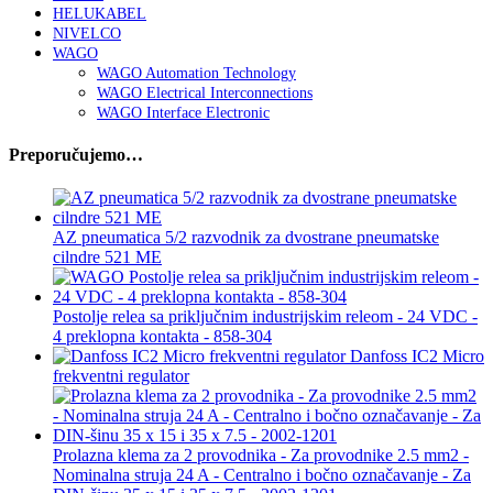
HELUKABEL
NIVELCO
WAGO
WAGO Automation Technology
WAGO Electrical Interconnections
WAGO Interface Electronic
Preporučujemo…
AZ pneumatica 5/2 razvodnik za dvostrane pneumatske
cilndre 521 ME
Postolje relea sa priključnim industrijskim releom - 24 VDC -
4 preklopna kontakta - 858-304
Danfoss IC2 Micro
frekventni regulator
Prolazna klema za 2 provodnika - Za provodnike 2.5 mm2 -
Nominalna struja 24 A - Centralno i bočno označavanje - Za