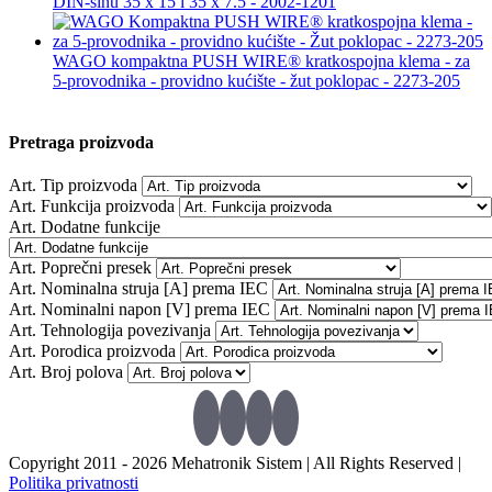
DIN-šinu 35 x 15 i 35 x 7.5 - 2002-1201
WAGO kompaktna PUSH WIRE® kratkospojna klema - za
5-provodnika - providno kućište - žut poklopac - 2273-205
Pretraga proizvoda
Art. Tip proizvoda
Art. Funkcija proizvoda
Art. Dodatne funkcije
Art. Poprečni presek
Art. Nominalna struja [A] prema IEC
Art. Nominalni napon [V] prema IEC
Art. Tehnologija povezivanja
Art. Porodica proizvoda
Art. Broj polova
Copyright 2011 -
2026 Mehatronik Sistem | All Rights Reserved |
Politika privatnosti