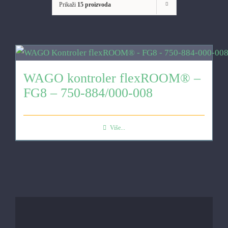
Prikaži
15 proizvoda
WAGO kontroler flexROOM® –
FG8 – 750-884/000-008
Više...