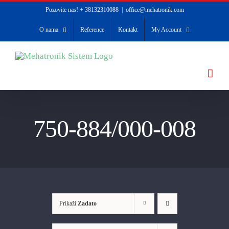
Skip
Pozovite nas! + 38132310088
|
office@mehatronik.com
to
O nama
Reference
Kontakt
My Account
content
750-884/000-008
Prikaži
Zadato