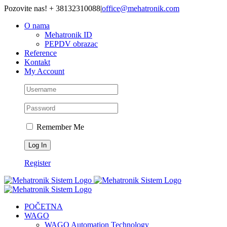
Skip
Pozovite nas! + 38132310088
|
office@mehatronik.com
to
O nama
content
Mehatronik ID
PEPDV obrazac
Reference
Kontakt
My Account
Remember Me
Register
POČETNA
WAGO
WAGO Automation Technology