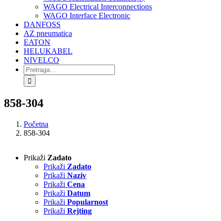
WAGO Electrical Interconnections
WAGO Interface Electronic
DANFOSS
AZ pneumatica
EATON
HELUKABEL
NIVELCO
Search
for:
858-304
Početna
858-304
Prikaži
Zadato
Prikaži
Zadato
Prikaži
Naziv
Prikaži
Cena
Prikaži
Datum
Prikaži
Popularnost
Prikaži
Rejting