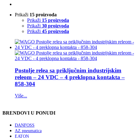
Prikaži
15 proizvoda
Prikaži
15 proizvoda
Prikaži
30 proizvoda
Prikaži
45 proizvoda
Postolje relea sa priključnim industrijskim
releom – 24 VDC – 4 preklopna kontakta –
858-304
Više...
BRENDOVI U PONUDI
DANFOSS
AZ pneumatica
EATON