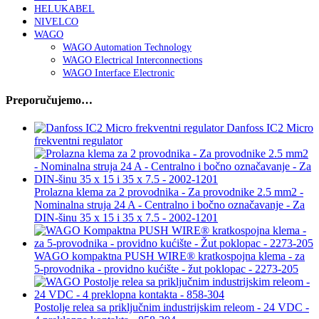
HELUKABEL
NIVELCO
WAGO
WAGO Automation Technology
WAGO Electrical Interconnections
WAGO Interface Electronic
Preporučujemo…
Danfoss IC2 Micro
frekventni regulator
Prolazna klema za 2 provodnika - Za provodnike 2.5 mm2 -
Nominalna struja 24 A - Centralno i bočno označavanje - Za
DIN-šinu 35 x 15 i 35 x 7.5 - 2002-1201
WAGO kompaktna PUSH WIRE® kratkospojna klema - za
5-provodnika - providno kućište - žut poklopac - 2273-205
Postolje relea sa priključnim industrijskim releom - 24 VDC -