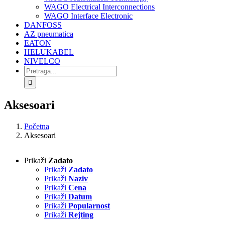
WAGO Electrical Interconnections
WAGO Interface Electronic
DANFOSS
AZ pneumatica
EATON
HELUKABEL
NIVELCO
Search
for:
Aksesoari
Početna
Aksesoari
Prikaži
Zadato
Prikaži
Zadato
Prikaži
Naziv
Prikaži
Cena
Prikaži
Datum
Prikaži
Popularnost
Prikaži
Rejting