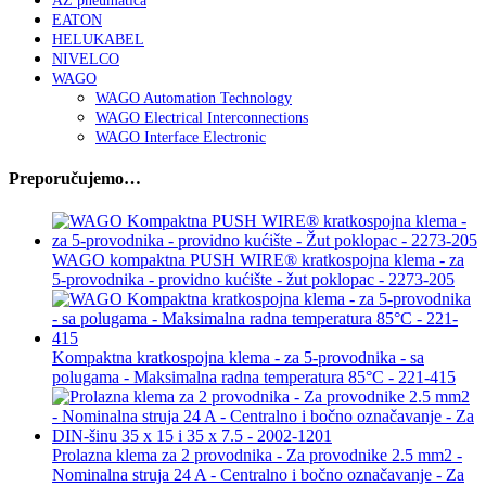
AZ pneumatica
EATON
HELUKABEL
NIVELCO
WAGO
WAGO Automation Technology
WAGO Electrical Interconnections
WAGO Interface Electronic
Preporučujemo…
WAGO kompaktna PUSH WIRE® kratkospojna klema - za
5-provodnika - providno kućište - žut poklopac - 2273-205
Kompaktna kratkospojna klema - za 5-provodnika - sa
polugama - Maksimalna radna temperatura 85°C - 221-415
Prolazna klema za 2 provodnika - Za provodnike 2.5 mm2 -
Nominalna struja 24 A - Centralno i bočno označavanje - Za