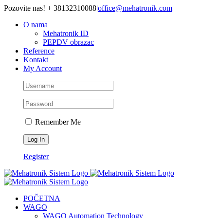
Skip
Pozovite nas! + 38132310088
|
office@mehatronik.com
to
O nama
content
Mehatronik ID
PEPDV obrazac
Reference
Kontakt
My Account
Remember Me
Register
POČETNA
WAGO
WAGO Automation Technology