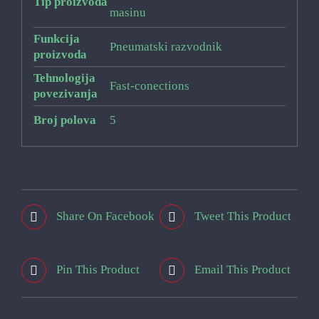
Tip proizvoda
masinu
Funkcija
Pneumatski razvodnik
proizvoda
Tehnologija
Fast-conections
povezivanja
Broj polova
5
Share On Facebook
Tweet This Product
Pin This Product
Email This Product