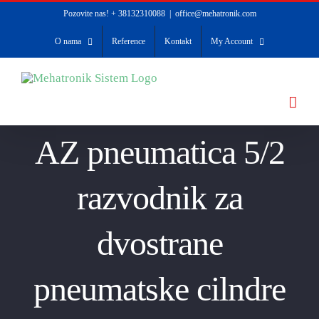
Skip
Pozovite nas! + 38132310088
|
office@mehatronik.com
to
O nama
Reference
Kontakt
My Account
content
AZ pneumatica 5/2
razvodnik za
dvostrane
pneumatske cilndre