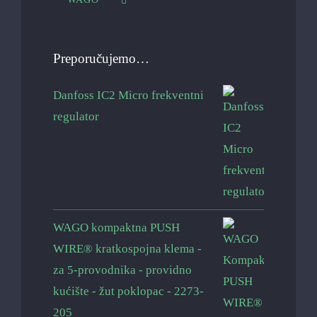
Preporučujemo…
Danfoss IC2 Micro frekventni
regulator
WAGO kompaktna PUSH
WIRE® kratkospojna klema -
za 5-provodnika - providno
kućište - žut poklopac - 2273-
205