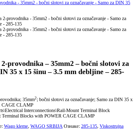
 2-provodnika – 35mm2 – bočni slotovi za
N 35 x 15 šinu – 3.5 mm debljine – 285-
2
-provodnika; 35mm
; bočni slotovi za označavanje; Samo za DIN 35 x
WER CAGE CLAMP
ts\Electrical Interconnections\Rail-Mount Terminal Block
ount Terminal Blocks with POWER CAGE CLAMP
е:
Wago kleme
,
WAGO SRBIJA
Ознаке:
285-135
,
Viskostrujna