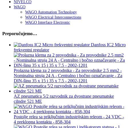
NIVELCO
WAGO
WAGO Automation Technology
WAGO Electrical Interconnections
WAGO Interface Electronic
Preporučujemo…
Danfoss IC2 Micro
frekventni regulator
Prolazna klema za 2 provodnika - Za provodnike 2.5 mm2 -
Nominalna struja 24 A - Centralno i bočno označavanje - Za
DIN-šinu 35 x 15 i 35 x 7.5 - 2002-1201
AZ pneumatica 5/2 razvodnik za dvostrane pneumatske
cilndre 521 ME
Postolje relea sa priključnim industrijskim releom - 24 VDC -
4 preklopna kontakta - 858-304