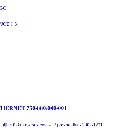
GO
PJOB® S
RNET 750-880/040-001