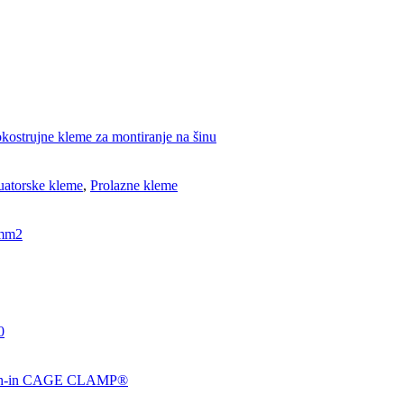
kostrujne kleme za montiranje na šinu
uatorske kleme
,
Prolazne kleme
mm2
0
h-in CAGE CLAMP®