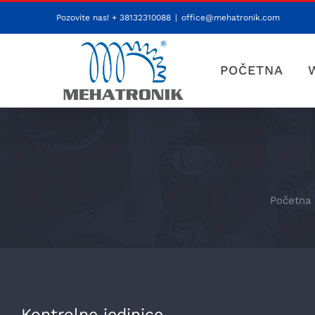
Skip
Pozovite nas! + 38132310088
|
office@mehatronik.com
to
content
POČETNA
Početna
View
Kontrolne jedinice
Larger