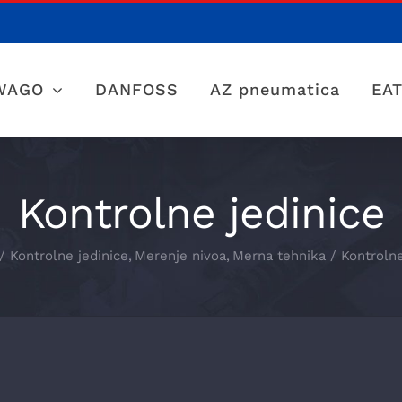
WAGO
DANFOSS
AZ pneumatica
EA
Kontrolne jedinice
Kontrolne jedinice
Merenje nivoa
Merna tehnika
Kontrolne