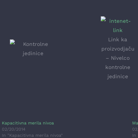
Link ka
proizvodjaču
– Nivelco
kontrolne
jedinice
Kapacitivna merila nivoa
Ma
02/20/2014
02
In "Kapacitivna merila nivoa"
In