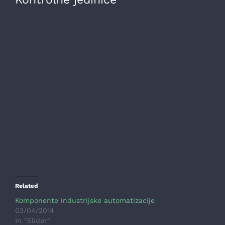
Image
Related
Komponente industrijske automatizacije
03/04/2014
In "Slider"