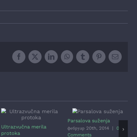
Facebook
X
LinkedIn
WhatsApp
Tumblr
Pinterest
Email
Parsalova suženja
Ultrazvučna merila
M
фебруар 20th, 2014
|
0
protoka
ф
Comments