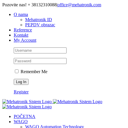
Skip
Pozovite nas! + 38132310088
|
office@mehatronik.com
to
O nama
content
Mehatronik ID
PEPDV obrazac
Reference
Kontakt
My Account
Remember Me
Register
POČETNA
WAGO
WAGO Automation Technology