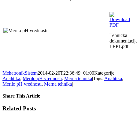
Tehnicka
dokumentacij
LEP1.pdf
MehatronikSistem
2014-02-20T22:36:49+01:00
Kategorije:
Analitika
,
Merilo pH vrednosti
,
Merna tehnika
|
Tags:
Analitika
,
Merilo pH vrednosti
,
Merna tehnika
|
Share This Article
Facebook
X
LinkedIn
WhatsApp
Tumblr
Pinterest
Email
Related Posts