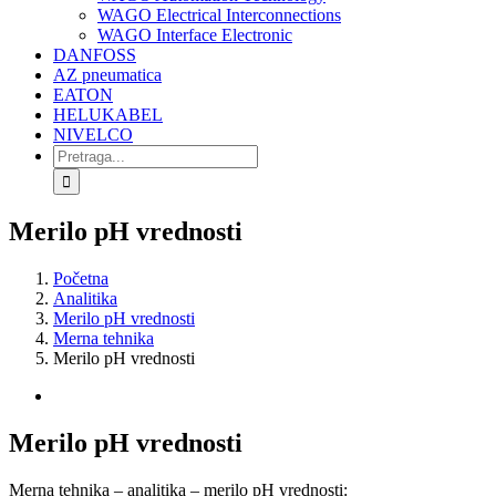
WAGO Electrical Interconnections
WAGO Interface Electronic
DANFOSS
AZ pneumatica
EATON
HELUKABEL
NIVELCO
Search
for:
Merilo pH vrednosti
Početna
Analitika
Merilo pH vrednosti
Merna tehnika
Merilo pH vrednosti
View
Larger
Image
Merilo pH vrednosti
Merna tehnika – analitika – merilo pH vrednosti: