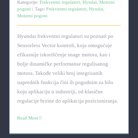
Kategorije:
Frekventni regulatori
,
Hyndai
,
Motorni
pogoni
|
Tags:
Frekventni regulatori
,
Hyndai
,
Motorni pogoni
Hyundai frekventni regulatori su poznati po
Sensorless Vector kontroli, koja omogućuje
efikasnije iskorišćenje snage motora, kao i
bolje dinamičke performanse regulisanog
motora. Takođe veliki broj integrisanih
naprednih funkcija čini ih pogodnim za bilo
koju aplikaciju u industriji, od klasične
regulacije brzine do aplikacija pozicioniranja.
Read More