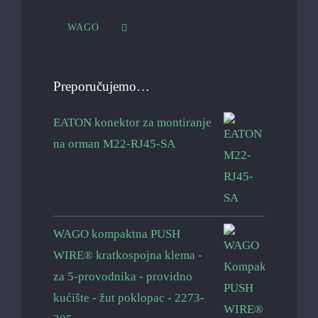
WAGO
Preporučujemo…
EATON konektor za montiranje
na orman M22-RJ45-SA
WAGO kompaktna PUSH
WIRE® kratkospojna klema -
za 5-provodnika - providno
kućište - žut poklopac - 2273-