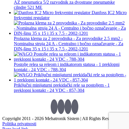
AZ pneumatica 5/2 razvodnik za dvostrane pneumatske
cilndre 521 ME
Danfoss IC2 Micro
frekventni regulator
Prolazna klema za 2 provodnika - Za provodnike 2.5 mm2 -
Nominalna struja 24 A - Centralno i bočno označavanje - Za
DIN-šinu 35 x 15 i 35 x 7.5 - 2002-1201
Postolje relea sa releom i indikatorom statusa - 1 preklopni
kontakt - 24 VDC - 788-304
Priključni minijaturni prekidački rele sa postoljem - 1
preklopni kontakt - 24 VDC - 857-304
Copyright 2011 -
2026 Mehatronik Sistem | All Rights Reserved |
Politika privatnosti
Page load link