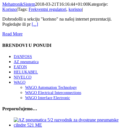
MehatronikSistem
2018-03-21T16:16:44+01:00
Kategorije:
Korisno
|
Tags:
Frekventni regulatori
,
korisno
|
Dobrodošli u sekciju "korisno" na našoj internet prezentaciji.
Pogledajte ili pr
[...]
Read More
BRENDOVI U PONUDI
DANFOSS
AZ pneumatica
EATON
HELUKABEL
NIVELCO
WAGO
WAGO Automation Technology
WAGO Electrical Interconnections
WAGO Interface Electronic
Preporučujemo…