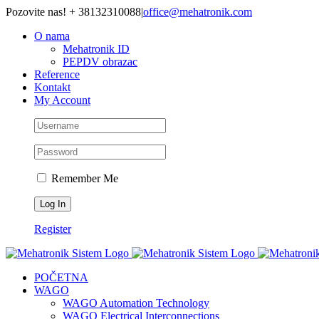
Skip
Pozovite nas! + 38132310088
|
office@mehatronik.com
to
O nama
content
Mehatronik ID
PEPDV obrazac
Reference
Kontakt
My Account
Remember Me
Register
POČETNA
WAGO
WAGO Automation Technology
WAGO Electrical Interconnections