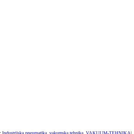
:
Industrijska pneumatika
,
vakumska tehnika
,
VAKUUM-TEHNIKA
|