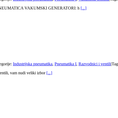
a: AZ PNEUMATICA VAKUMSKI GENERATORI: h
[...]
egorije:
Industrijska pneumatika
,
Pneumatika I
,
Razvodnici i ventili
|
Tag
entili, vam nudi veliki izbor
[...]