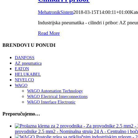
MehatronikSistem
2018-03-15T14:00:11+01:00
Kat
Industrijska pneumatika - cilindri i pribor: AZ pn
Read More
BRENDOVI U PONUDI
DANFOSS
AZ pneumatica
EATON
HELUKABEL
NIVELCO
WAGO
WAGO Automation Technology
WAGO Electrical Interconnections
WAGO Interface Electronic
Preporučujemo…
provodnike 2.5 mm2 - Nominalna struja 24 A - Centralno i boč