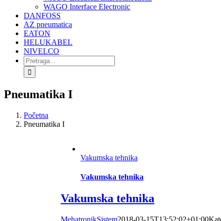
WAGO Interface Electronic
DANFOSS
AZ pneumatica
EATON
HELUKABEL
NIVELCO
Search
for:
Pneumatika I
Početna
Pneumatika I
Vakumska tehnika
Vakumska tehnika
Vakumska tehnika
MehatronikSistem
2018-03-15T13:52:02+01:00
Kat