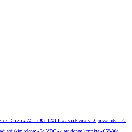
i
|
Prolazna klema za 2 provodnika - Za
 industrijskim releom - 24 VDC - 4 preklopna kontakta - 858-304