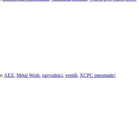
s:
AEZ
,
Metal Work
,
razvodnici
,
ventili
,
XCPC pneumatic
|