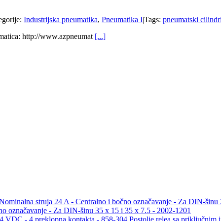
egorije:
Industrijska pneumatika
,
Pneumatika I
|
Tags:
pneumatski cilindr
eumatica: http://www.azpneumat
[...]
no označavanje - Za DIN-šinu 35 x 15 i 35 x 7.5 - 2002-1201
Postolje relea sa priključnim