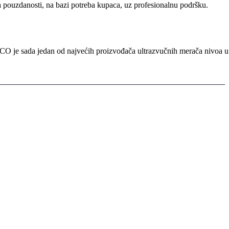
ouzdanosti, na bazi potreba kupaca, uz profesionalnu podršku.
CO je sada jedan od najvećih proizvođača ultrazvučnih merača nivoa u