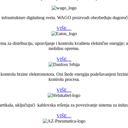
eo infrastrukture digitalnog sveta. WAGO proizvodi obezbeđuju dugoroč
VIŠE…
a za distribuciju, upravljanje i kontrolu kvaliteta električne energije; u
mobilnu opremu.
VIŠE…
ontrolu brzine elektromotora. Oni štede energiju podešavanjem brzine 
kontrolu procesa.
VIŠE…
a, uključujući kablovska rešenja za povezivanje sistema za industriu,
VIŠE…