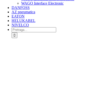
WAGO Interface Electronic
DANFOSS
AZ pneumatica
EATON
HELUKABEL
NIVELCO
Search
for: