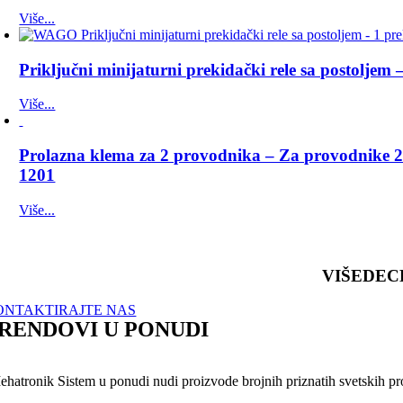
Više...
Priključni minijaturni prekidački rele sa postolje
Više...
Prolazna klema za 2 provodnika – Za provodnike 2.
1201
Više...
VIŠEDEC
ONTAKTIRAJTE NAS
RENDOVI U PONUDI
hatronik Sistem u ponudi nudi proizvode brojnih priznatih svetskih proiz