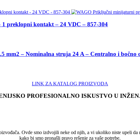
m – 1 preklopni kontakt – 24 VDC – 857-304
5 mm2 – Nominalna struja 24 A – Centralno i bočno oz
LINK ZA KATALOG PROIZVODA
ENIJSKO PROFESIONALNO ISKUSTVO U INŽEN
vođača. Ovde smo izdvojili neke od njih, a vi ukoliko niste upeli da na s
kako bi smo pronašli pravo rešenje za vaše potrebe.