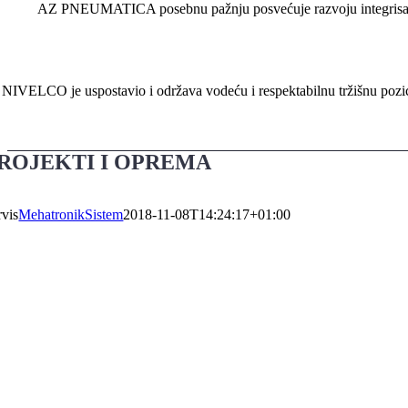
AZ PNEUMATICA posebnu pažnju posvećuje razvoju integrisanih 
NIVELCO je uspostavio i održava vodeću i respektabilnu tržišnu pozi
ROJEKTI I OPREMA
rvis
MehatronikSistem
2018-11-08T14:24:17+01:00