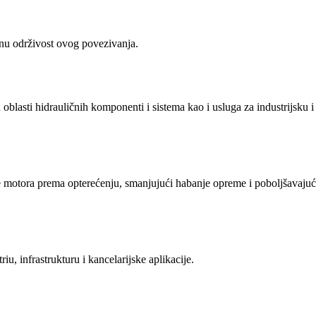
nu održivost ovog povezivanja.
 oblasti hidrauličnih komponenti i sistema kao i usluga za industrijsku i
motora prema opterećenju, smanjujući habanje opreme i poboljšavajuć
 infrastrukturu i kancelarijske aplikacije.