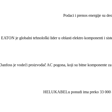
Podaci i prenos energije su d
EATON je globalni tehnološki lider u oblasti elektro komponenti i sistem
Danfoss je vodeći proizvođač AC pogona, koji su bitne komponente za k
HELUKABELu ponudi ima preko 33 000 artikal