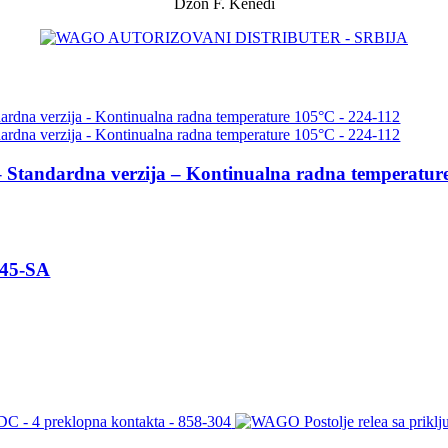
Džon F. Kenedi
– Standardna verzija – Kontinualna radna temperatur
J45-SA