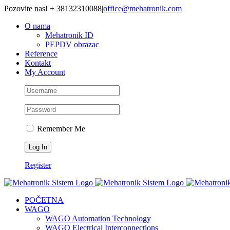
Skip
Pozovite nas! + 38132310088
|
office@mehatronik.com
to
O nama
content
Mehatronik ID
PEPDV obrazac
Reference
Kontakt
My Account
Remember Me
Register
POČETNA
WAGO
WAGO Automation Technology
WAGO Electrical Interconnections