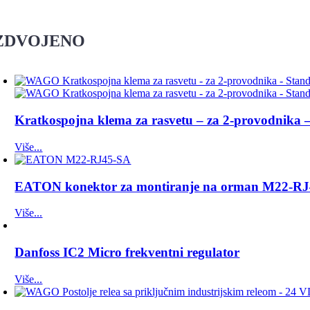
ZDVOJENO
Kratkospojna klema za rasvetu – za 2-provodnika 
Više...
EATON konektor za montiranje na orman M22-R
Više...
Danfoss IC2 Micro frekventni regulator
Više...