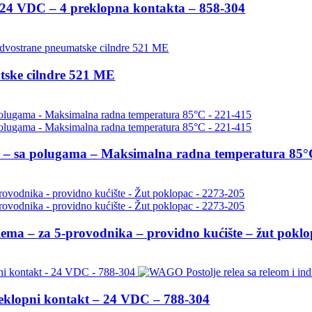
 – 24 VDC – 4 preklopna kontakta – 858-304
tske cilndre 521 ME
 – sa polugama – Maksimalna radna temperatura 85°
– za 5-provodnika – providno kućište – žut poklo
 preklopni kontakt – 24 VDC – 788-304