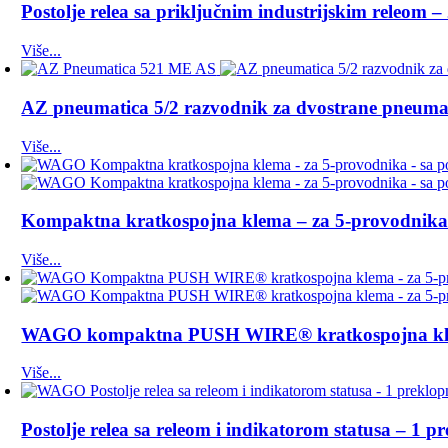
Postolje relea sa priključnim industrijskim releom
Više...
AZ pneumatica 5/2 razvodnik za dvostrane pneuma
Više...
Kompaktna kratkospojna klema – za 5-provodnika
Više...
WAGO kompaktna PUSH WIRE® kratkospojna klema 
Više...
Postolje relea sa releom i indikatorom statusa – 1