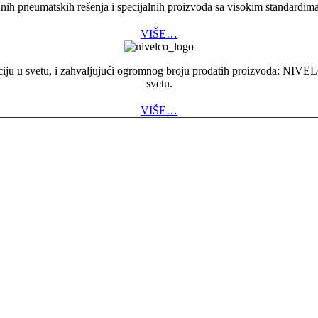
pneumatskih rešenja i specijalnih proizvoda sa visokim standardima p
VIŠE…
ciju u svetu, i zahvaljujući ogromnog broju prodatih proizvoda: NIVEL
svetu.
VIŠE…