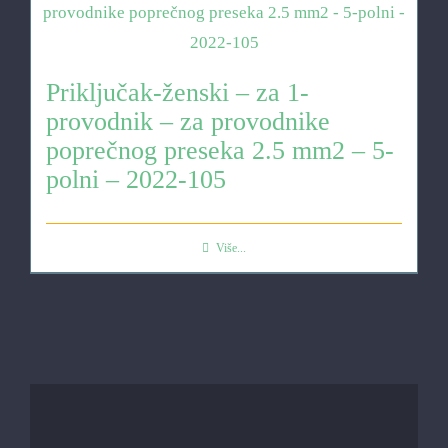
Priključak-ženski – za 1-
provodnik – za provodnike
poprečnog preseka 2.5 mm2 – 5-
polni – 2022-105
Više...