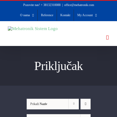
Skip
Pozovite nas! + 38132310088
|
office@mehatronik.com
to
O nama
Reference
Kontakt
My Account
content
Priključak
Prikaži
Naziv