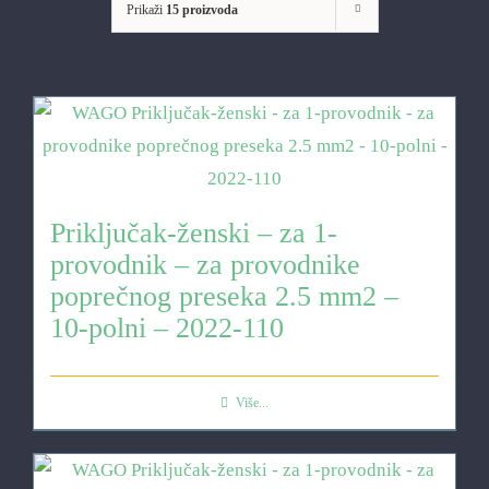
Prikaži
15 proizvoda
Priključak-ženski – za 1-
provodnik – za provodnike
poprečnog preseka 2.5 mm2 –
10-polni – 2022-110
Više...