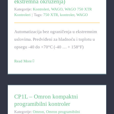
ekstremna okruženja)
Kategorije:
Kontroleri
,
WAGO
,
WAGO 750 XTR
Kontroleri
|
Tags:
750 XTR
,
kontroler
,
WAGO
Automatizacija bez ograničenja u ekstremnim
uslovima. Predviđeni za hladnoću i toplotu u
opsegu -40 do +70°C (-40 … + 158°F)
Read More
CP1L – Omron kompaktni programibilni kontroler
CP1L – Omron kompaktni
programibilni kontroler
Kategorije:
Omron
,
Omron programibilni