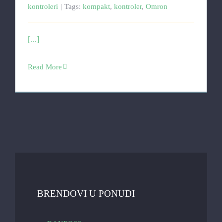
kontroleri
|
Tags:
kompakt
,
kontroler
,
Omron
[...]
Read More
BRENDOVI U PONUDI