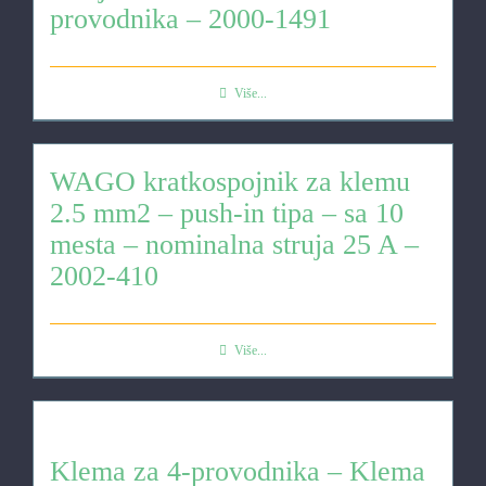
provodnika – 2000-1491
Više...
WAGO kratkospojnik za klemu
2.5 mm2 – push-in tipa – sa 10
mesta – nominalna struja 25 A –
2002-410
Više...
Klema za 4-provodnika – Klema