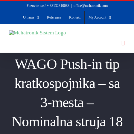
Skip
Pozovite nas! + 38132310088
|
office@mehatronik.com
to
O nama
Reference
Kontakt
My Account
content
WAGO Push-in tip
kratkospojnika – sa
3-mesta –
Nominalna struja 18