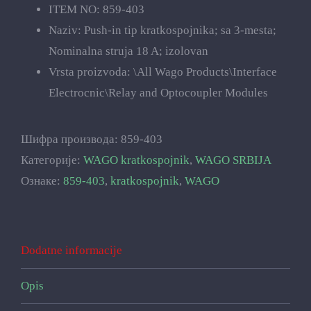
ITEM NO: 859-403
Naziv: Push-in tip kratkospojnika; sa 3-mesta;
Nominalna struja 18 A; izolovan
Vrsta proizvoda: \All Wago Products\Interface
Electrocnic\Relay and Optocoupler Modules
Шифра производа:
859-403
Категорије:
WAGO kratkospojnik
,
WAGO SRBIJA
Ознаке:
859-403
,
kratkospojnik
,
WAGO
Dodatne informacije
Opis