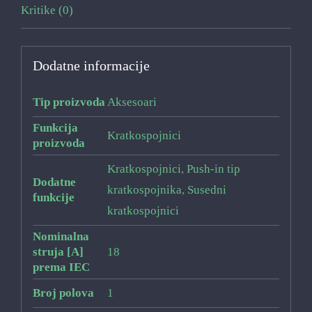
Kritike (0)
Dodatne informacije
Tip proizvoda
Aksesoari
Funkcija
Kratkospojnici
proizvoda
Kratkospojnici
,
Push-in tip
Dodatne
kratkospojnika
,
Susedni
funkcije
kratkospojnici
Nominalna
struja [A]
18
prema IEC
Broj polova
1