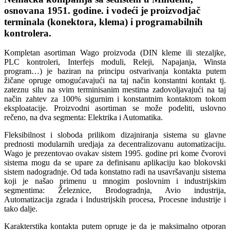
osnovana 1951. godine. i vodeći je proizvodjač
terminala (konektora, klema) i programabilnih
kontrolera.
Kompletan asortiman Wago proizvoda (DIN kleme ili stezaljke,
PLC kontroleri, Interfejs moduli, Releji, Napajanja, Winsta
program…) je baziran na principu ostvarivanja kontakta putem
žičane opruge omogućavajući na taj način konstantni kontakt tj.
zateznu silu na svim terminisanim mestima zadovoljavajući na taj
način zahtev za 100% sigurnim i konstantnim kontaktom tokom
eksploatacije. Proizvodni asortiman se može podeliti, uslovno
rečeno, na dva segmenta: Elektrika i Automatika.
Fleksibilnost i sloboda prilikom dizajniranja sistema su glavne
prednosti modularnih uredjaja za decentralizovanu automatizaciju.
Wago je prezentovao ovakav sistem 1995. godine pri kome čvorovi
sistema mogu da se upare za definisanu aplikaciju kao blokovski
sistem nadogradnje. Od tada konstatno radi na usavršavanju sistema
koji je našao primenu u mnogim poslovnim i industrijskim
segmentima: Železnice, Brodogradnja, Avio industrija,
Automatizacija zgrada i Industrijskih procesa, Procesne industrije i
tako dalje.
Karakterstika kontakta putem opruge je da je maksimalno otporan