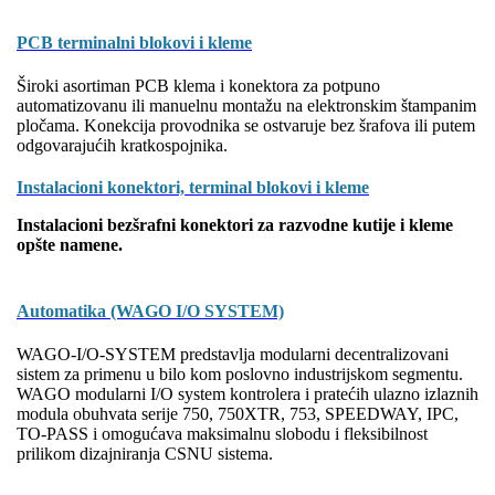
PCB terminalni blokovi i kleme
Široki asortiman PCB klema i konektora za potpuno
automatizovanu ili manuelnu montažu na elektronskim štampanim
pločama. Konekcija provodnika se ostvaruje bez šrafova ili putem
odgovarajućih kratkospojnika.
Instalacioni konektori, terminal blokovi i kleme
Instalacioni bezšrafni konektori za razvodne kutije i kleme
opšte namene.
Automatika (WAGO I/O SYSTEM)
WAGO-I/O-SYSTEM predstavlja modularni decentralizovani
sistem za primenu u bilo kom poslovno industrijskom segmentu.
WAGO modularni I/O system kontrolera i pratećih ulazno izlaznih
modula obuhvata serije 750, 750XTR, 753, SPEEDWAY, IPC,
TO-PASS i omogućava maksimalnu slobodu i fleksibilnost
prilikom dizajniranja CSNU sistema.