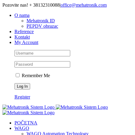
Skip
Pozovite nas! + 38132310088
|
office@mehatronik.com
to
O nama
content
Mehatronik ID
PEPDV obrazac
Reference
Kontakt
My Account
Remember Me
Register
POČETNA
WAGO
WAGO Automation Technology