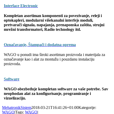
Interface Electronic
Kompletan asortiman komponenti za povezivanje, releji i
optokapleri, modularni višekanalni interfejs moduli,
pretvarači signala, napajanja, prenaponska zaštita, strujni
mrežni transformatori, Radio technology itd.
Označavanje, Štampači i dodatna oprema
WAGO u ponudi ima široki asortiman proizvoda i materijala za
označavanje kao i alat za montažu i pouzdanu instalaciju
proizvoda.
Software
WAGO obezbeđuje kompletan software za vaše potrebe. Sav
neophodan alat za konfigurisanje, programiranje i
vizuelizaciju.
MehatronikSistem
2018-03-21T16:41:26+01:00
Kategorije:
WAGO
|
Tags:
WAGO
|