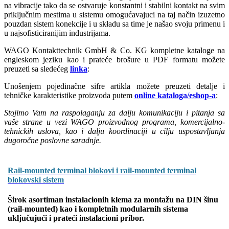
na vibracije tako da se ostvaruje konstantni i stabilni kontakt na svim
priključnim mestima u sistemu omogućavajuci na taj način izuzetno
pouzdan sistem konekcije i u składu sa time je našao svoju primenu i
u najsofisticiranijim industrijama.
WAGO Kontakttechnik GmbH & Co. KG kompletne kataloge na
engleskom jeziku kao i prateće brošure u PDF formatu možete
preuzeti sa sledećeg
linka
:
Unošenjem pojedinačne sifre artikla možete preuzeti detalje i
tehničke karakteristike proizvoda putem
online kataloga/eshop-a
:
Stojimo Vam na raspolaganju za dalju komunikaciju i pitanja sa
vaše strane u vezi WAGO proizvodnog programa, komercijalno-
tehnickih uslova, kao i dalju koordinaciji u cilju uspostavljanja
dugoročne poslovne saradnje.
Rail-mounted terminal blokovi i rail-mounted terminal
blokovski sistem
Širok asortiman instalacionih klema za montažu na DIN šinu
(rail-mounted) kao i kompletnih modularnih sistema
uključujući i prateći instalacioni pribor.