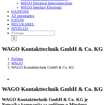
WAGO Electrical Interconnections
WAGO Interface Electronic
DANFOSS
AZ pneumatica
EATON
HELUKABEL
NIVELCO
Search
for:
WAGO Kontakttechnik GmbH & Co. KG
Početna
WAGO
WAGO Kontakttechnik GmbH & Co. KG
View
Larger
Image
WAGO Kontakttechnik GmbH & Co. KG
WAGO Kontakttechnik GmbH & Co. KG je
Nemačka kompanija sa sedištem u Mindenu,