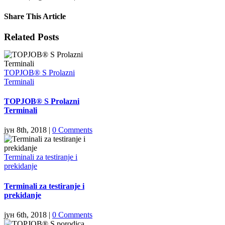
Share This Article
Facebook
X
LinkedIn
WhatsApp
Tumblr
Pinterest
Email
Related Posts
TOPJOB® S Prolazni
Terminali
TOPJOB® S Prolazni
Terminali
јун 8th, 2018
|
0 Comments
Terminali za testiranje i
prekidanje
Terminali za testiranje i
prekidanje
јун 6th, 2018
|
0 Comments