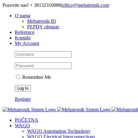
Skip
Pozovite nas! + 38132310088
|
office@mehatronik.com
to
O nama
content
Mehatronik ID
PEPDV obrazac
Reference
Kontakt
My Account
Remember Me
Register
POČETNA
WAGO
WAGO Automation Technology
WAGO Electrical Interconnections