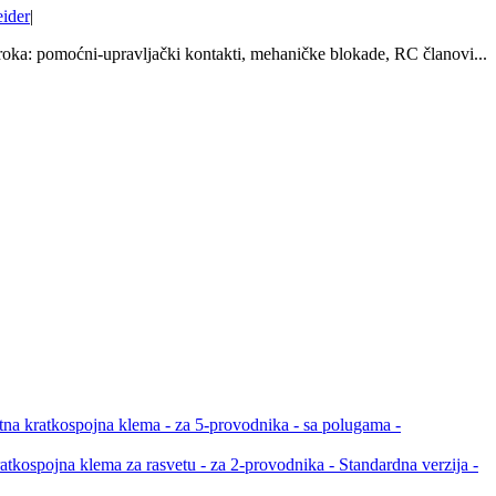
ider
|
 široka: pomoćni-upravljački kontakti, mehaničke blokade, RC članovi...
a kratkospojna klema - za 5-provodnika - sa polugama -
atkospojna klema za rasvetu - za 2-provodnika - Standardna verzija -