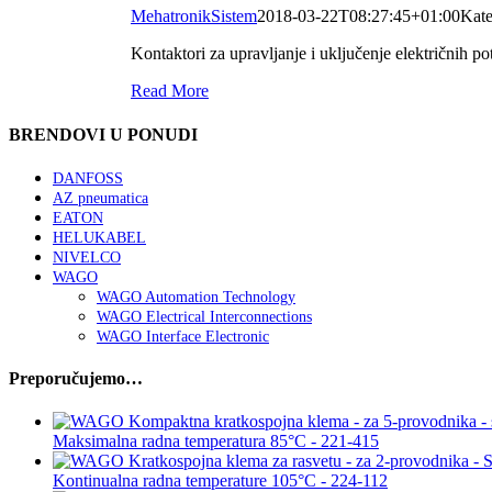
MehatronikSistem
2018-03-22T08:27:45+01:00
Kate
Kontaktori za upravljanje i uključenje električnih p
Read More
BRENDOVI U PONUDI
DANFOSS
AZ pneumatica
EATON
HELUKABEL
NIVELCO
WAGO
WAGO Automation Technology
WAGO Electrical Interconnections
WAGO Interface Electronic
Preporučujemo…
Maksimalna radna temperatura 85°C - 221-415
Kontinualna radna temperature 105°C - 224-112