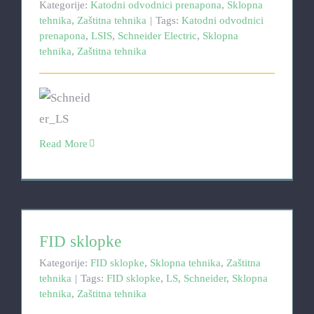
Kategorije:
Katodni odvodnici prenapona
,
Sklopna
tehnika
,
Zaštitna tehnika
|
Tags:
Katodni odvodnici
prenapona
,
LSIS
,
Schneider Electric
,
Sklopna
tehnika
,
Zaštitna tehnika
Read More
FID sklopke
FID sklopke
Kategorije:
FID sklopke
,
Sklopna tehnika
,
Zaštitna
tehnika
|
Tags:
FID sklopke
,
LS
,
Schneider
,
Sklopna
tehnika
,
Zaštitna tehnika