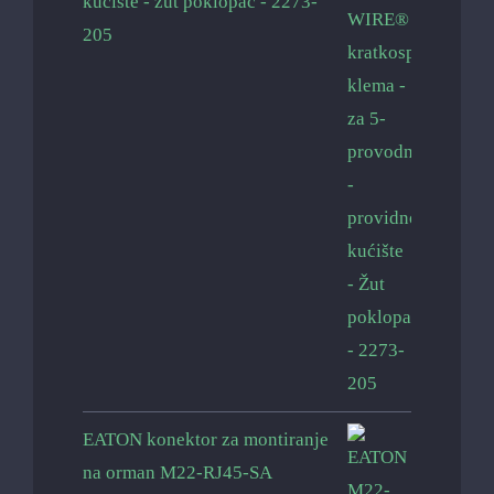
kućište - žut poklopac - 2273-
205
EATON konektor za montiranje
na orman M22-RJ45-SA