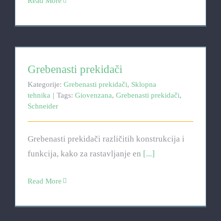
Read More
Grebenasti prekidači
Grebenasti prekidači
Kategorije:
Grebenasti prekidači
,
Sklopna
tehnika
|
Tags:
Giovenzana
,
Grebenasti prekidači
,
Schneider
Grebenasti prekidači različitih konstrukcija i
funkcija, kako za rastavljanje en
[...]
Read More