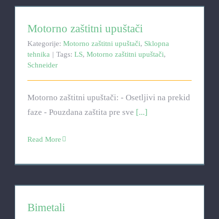
Motorno zaštitni upuštači
Motorno zaštitni upuštači
Kategorije:
Motorno zaštitni upuštači
,
Sklopna
tehnika
|
Tags:
LS
,
Motorno zaštitni upuštači
,
Schneider
Motorno zaštitni upuštači: - Osetljivi na prekid
faze - Pouzdana zaštita pre sve
[...]
Read More
Bimetali
Bimetali