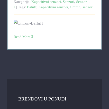
Kategorije:
Kapacitivni senzori
,
Senzori
,
Senzori -
I
|
Tags:
Baluff
,
Kapacitivni senzori
,
Omron
,
senzori
Read More
BRENDOVI U PONUDI