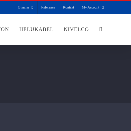
O nama
Reference
Kontakt
My Account
TON
HELUKABEL
NIVELCO