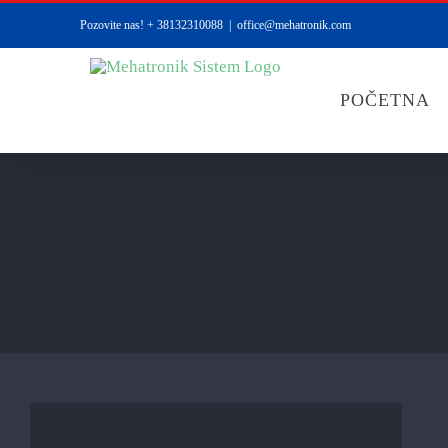
Skip
Pozovite nas! + 38132310088
|
office@mehatronik.com
to
content
POČETNA