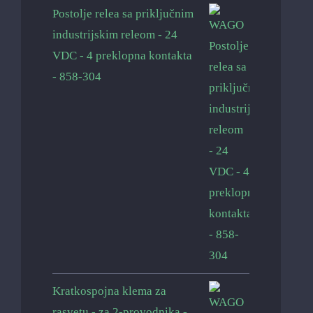
Postolje relea sa priključnim
industrijskim releom - 24
VDC - 4 preklopna kontakta
- 858-304
Kratkospojna klema za
rasvetu - za 2-provodnika -