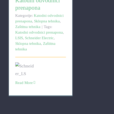
Katodni odvodnici
prenapona
Kategorije:
Katodni odvodnici
prenapona
,
Sklopna tehnika
,
Zaštitna tehnika
|
Tags:
Katodni odvodnici prenapona
,
LSIS
,
Schneider Electric
,
Sklopna tehnika
,
Zaštitna
tehnika
Read More