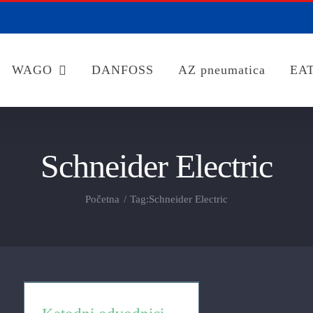
WAGO
DANFOSS
AZ pneumatica
EA
Schneider Electric
Početna
Tag:
Schneider Electric
Katodni odvodnici prenapona