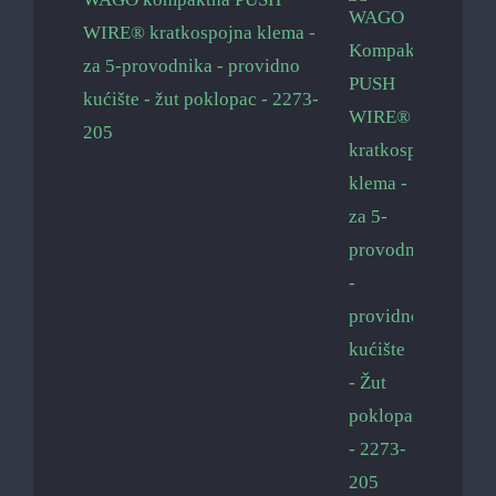
WIRE® kratkospojna klema -
za 5-provodnika - providno
kućište - žut poklopac - 2273-
205