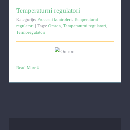
Temperaturni regulatori
Temperaturni regulatori
Kategorije:
Procesni kontroleri
,
Temperaturni
regulatori
|
Tags:
Omron
,
Temperaturni regulatori
,
Termoregulatori
Read More