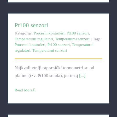
Pt100 senzori
Pt100 senzori
Kategorije:
Procesni kontroleri
,
Pt100 senzori
,
Temperaturni regulatori
,
Temperaturni senzori
|
Tags:
Procesni kontroleri
,
Pt100 senzori
,
Temperaturni
regulatori
,
Temperaturni senzori
Najkvalitetniji otpornički termometri su od
platine (tzv. Pt100 sonda), jer imaj
[...]
Read More